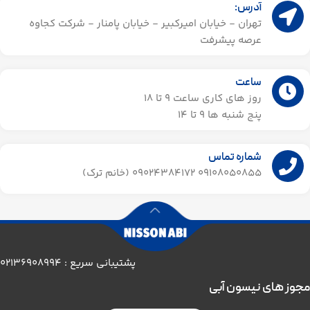
آدرس:
تهران - خیابان امیرکبیر - خیابان پامنار - شرکت کجاوه
عرصه پیشرفت
ساعت
روز های کاری ساعت ۹ تا 18
پنج شنبه ها 9 تا 14​
شماره تماس
09108050855 09024384172 (خانم ترک)
پشتیبانی سریع : 02136908994
مجوز های نیسون آبی