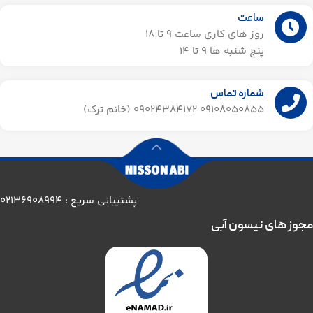
ساعت
روز های کاری ساعت ۹ تا 18
پنج شنبه ها 9 تا 14​
شماره تماس
09108050855 09024384172 (خانم ترک)
پشتیبانی سریع : 02136908994
مجوز های نیسون آبی