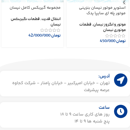
استوپر موتور نیسان بنزینی
مجموعه گیربکس کامل نیسان
موتور پله ای سایپا یدک
انتقال قدرت
,
قطعات گیربکس
موتور و اگزوز نیسان
,
قطعات
نیسان
موتوری نیسان
تومان
42/000/000
تومان
450/000
آدرس:
تهران - خیابان امیرکبیر - خیابان پامنار - شرکت کجاوه
عرصه پیشرفت
ساعت
روز های کاری ساعت ۹ تا 18
پنج شنبه ها 9 تا 14​