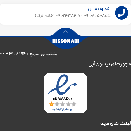
شماره تماس
09108050855 09024384172 (خانم ترک)
پشتیبانی سریع : 02136908994
مجوز های نیسون آبی
لینک های مهم