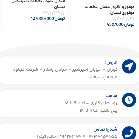
انتقال قدرت
,
قطعات گیربکس
موتور و اگزوز نیسان
,
قطعات
نیسان
موتوری نیسان
تومان
42/000/000
تومان
450/000
آدرس:
تهران - خیابان امیرکبیر - خیابان پامنار - شرکت کجاوه
عرصه پیشرفت
ساعت
روز های کاری ساعت ۹ تا 18
پنج شنبه ها 9 تا 14​
شماره تماس
09108050855 09024384172 (خانم ترک)