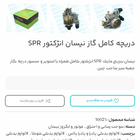
دریچه کامل گاز نیسان انژکتور SPR
نیسان بنزینی مارک SPR انژکتور کامل همراه با استوپر و سنسور درچه گاز
جعبه سبز ساخت چین
افزودن به علاقه مندی
افزودن برای مقایسه
شناسه محصول:
10025
دسته:
سوخت رسانی و احتراق
,
موتور و اگزوز نیسان
برچسب:
#لوازم یدکی پادرا و پادرا پلاس
,
#لوازم یدکی شوکا
,
#لوازم یدکی