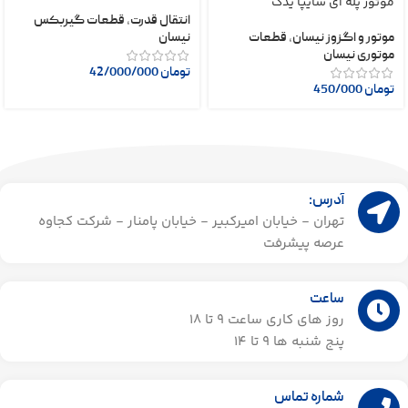
موتور پله ای سایپا یدک
انتقال قدرت
,
قطعات گیربکس
موتور و اگزوز نیسان
,
قطعات
نیسان
موتوری نیسان
تومان
42/000/000
تومان
450/000
آدرس:
تهران - خیابان امیرکبیر - خیابان پامنار - شرکت کجاوه
عرصه پیشرفت
ساعت
روز های کاری ساعت ۹ تا 18
پنج شنبه ها 9 تا 14​
شماره تماس