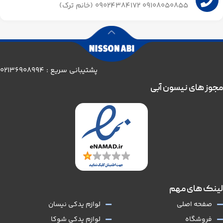
09108050855 09024384172 (خانم ترک)
پشتیبانی سریع : 02136908994
مجوز های نیسون آبی
لینک های مهم
صفحه اصلی
لوازم یدکی نیسان
فروشگاه
لوازم یدکی شوکا