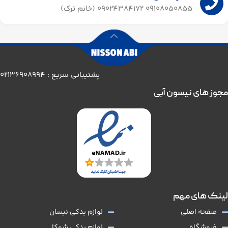
09108050855 09024384172 (خانم ترک)
پشتیبانی سریع : 02136908994
مجوز های نیسون آبی
لینک های مهم
صفحه اصلی
لوازم یدکی نیسان
فروشگاه
لوازم یدکی شوکا