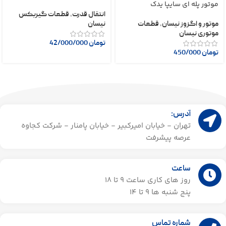
موتور پله ای سایپا یدک
انتقال قدرت
,
قطعات گیربکس
موتور و اگزوز نیسان
,
قطعات
نیسان
موتوری نیسان
تومان
42/000/000
تومان
450/000
آدرس:
تهران - خیابان امیرکبیر - خیابان پامنار - شرکت کجاوه
عرصه پیشرفت
ساعت
روز های کاری ساعت ۹ تا 18
پنج شنبه ها 9 تا 14​
شماره تماس