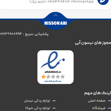
09108050855 09024384172 (خانم ترک)
پشتیبانی سریع : 02136908994
مجوز های نیسون آبی
لینک های مهم
صفحه اصلی
لوازم یدکی نیسان
فروشگاه
لوازم یدکی شوکا