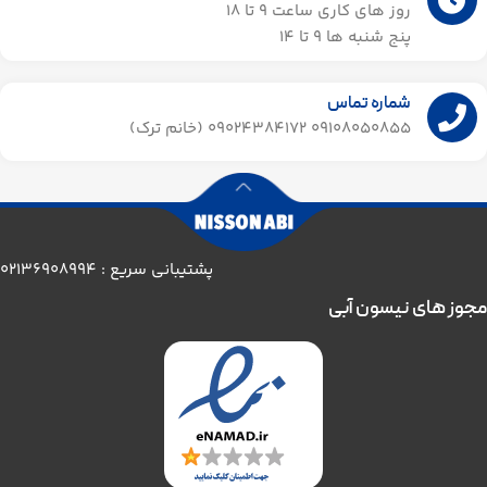
روز های کاری ساعت ۹ تا 18
پنج شنبه ها 9 تا 14​
شماره تماس
09108050855 09024384172 (خانم ترک)
پشتیبانی سریع : 02136908994
مجوز های نیسون آبی