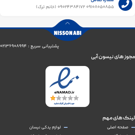
شماره تماس
09108050855 09024384172 (خانم ترک)
پشتیبانی سریع : 02136908994
مجوز های نیسون آبی
لینک های مهم
صفحه اصلی
لوازم یدکی نیسان