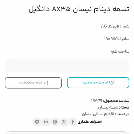
تسمه دینام نیسان AX35 دانگیل
شماره فنی AX-35
13*900LI سایز
ساخت کره
افزودن به علاقه مندی
افزودن برای مقایسه
شناسه محصول:
16675
دسته:
تسمه نیسان
برچسب:
#لوازم یدکی نیسان
اشتراک گذاری