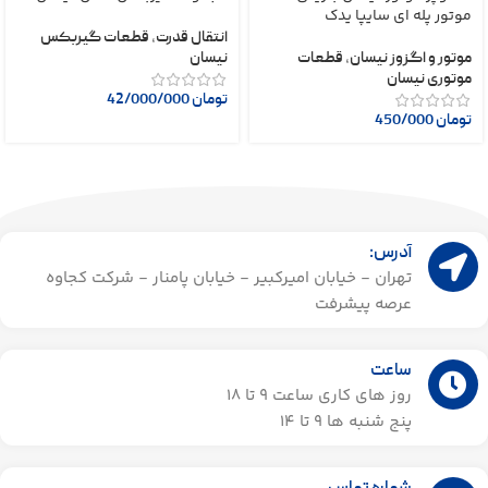
موتور پله ای سایپا یدک
انتقال قدرت
,
قطعات گیربکس
موتور و اگزوز نیسان
,
قطعات
نیسان
موتوری نیسان
تومان
42/000/000
تومان
450/000
آدرس:
تهران - خیابان امیرکبیر - خیابان پامنار - شرکت کجاوه
عرصه پیشرفت
ساعت
روز های کاری ساعت ۹ تا 18
پنج شنبه ها 9 تا 14​