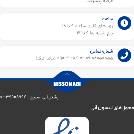
عرصه پیشرفت
ساعت
روز های کاری ساعت ۹ تا 18
پنج شنبه ها 9 تا 14​
شماره تماس
09108050855 09024384172 (خانم ترک)
پشتیبانی سریع : 02136908994
مجوز های نیسون آبی