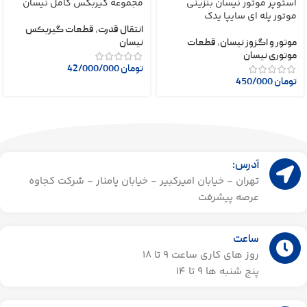
استوپر موتور نیسان بنزینی
مجموعه گیربکس کامل نیسان
موتور پله ای سایپا یدک
انتقال قدرت
,
قطعات گیربکس
موتور و اگزوز نیسان
,
قطعات
نیسان
موتوری نیسان
تومان
42/000/000
تومان
450/000
آدرس:
تهران - خیابان امیرکبیر - خیابان پامنار - شرکت کجاوه
عرصه پیشرفت
ساعت
روز های کاری ساعت ۹ تا 18
پنج شنبه ها 9 تا 14​