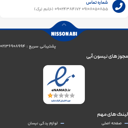
شماره تماس
09108050855 09024384172 (خانم ترک)
پشتیبانی سریع : 02136908994
مجوز های نیسون آبی
لینک های مهم
صفحه اصلی
لوازم یدکی نیسان