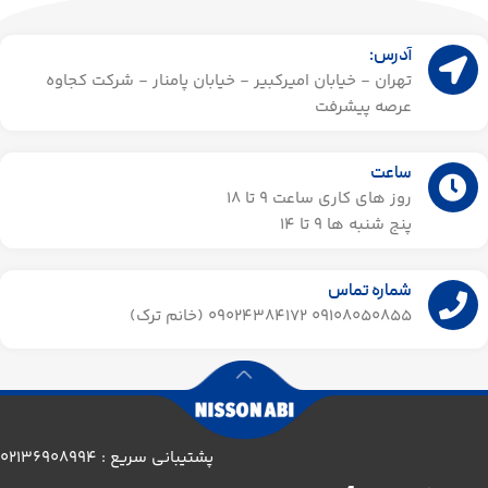
آدرس:
تهران - خیابان امیرکبیر - خیابان پامنار - شرکت کجاوه
عرصه پیشرفت
ساعت
روز های کاری ساعت ۹ تا 18
پنج شنبه ها 9 تا 14​
شماره تماس
09108050855 09024384172 (خانم ترک)
پشتیبانی سریع : 02136908994