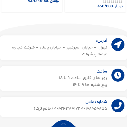
تومان
42/000/000
تومان
450/000
آدرس:
تهران - خیابان امیرکبیر - خیابان پامنار - شرکت کجاوه
عرصه پیشرفت
ساعت
روز های کاری ساعت ۹ تا 18
پنج شنبه ها 9 تا 14​
شماره تماس
09108050855 09024384172 (خانم ترک)