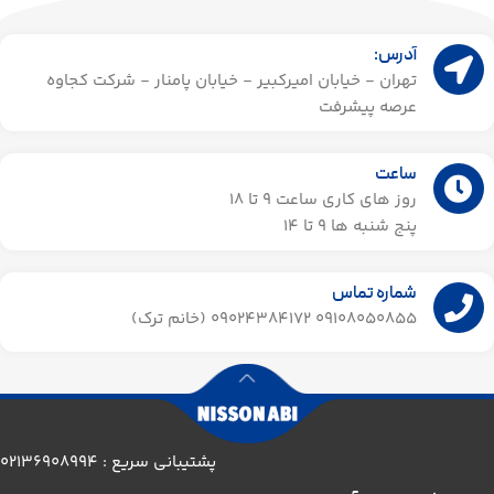
آدرس:
تهران - خیابان امیرکبیر - خیابان پامنار - شرکت کجاوه
عرصه پیشرفت
ساعت
روز های کاری ساعت ۹ تا 18
پنج شنبه ها 9 تا 14​
شماره تماس
09108050855 09024384172 (خانم ترک)
پشتیبانی سریع : 02136908994