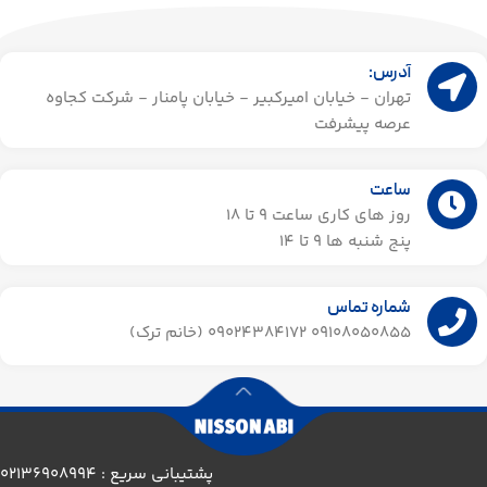
آدرس:
تهران - خیابان امیرکبیر - خیابان پامنار - شرکت کجاوه
عرصه پیشرفت
ساعت
روز های کاری ساعت ۹ تا 18
پنج شنبه ها 9 تا 14​
شماره تماس
09108050855 09024384172 (خانم ترک)
پشتیبانی سریع : 02136908994