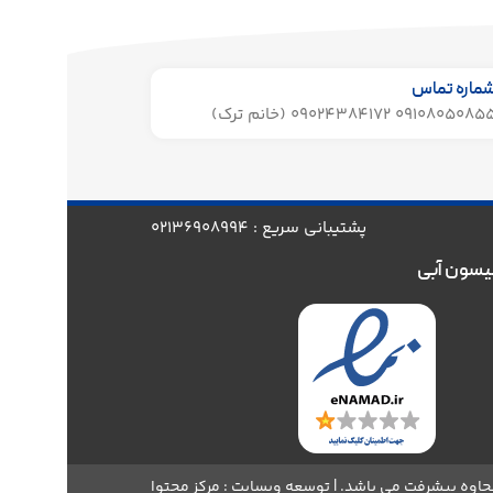
ماره تماس
091080508 09024384172 (خانم ترک)
پشتیبانی سریع : 02136908994
یسون آبی
اوه پیشرفت می باشد. | توسعه وبسایت : مرکز محتوا