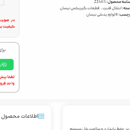
ناسه محصول:
22465
ته:
انتقال قدرت
,
قطعات گیربکس نیسان
رچسب:
#لوازم یدکی نیسان
در صورت 
کیفیت برا
برای
ار
لطفا پیش 
واحد فرو
اطلاعات محصول
 در حفظ پایداری و سلامت کل سیستم