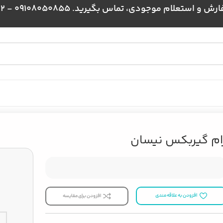
علام موجودی، تماس بگیرید. 09108050855 - 09024384172
ام گیربکس نیسان
افزودن به علاقه مندی
افزودن برای مقایسه