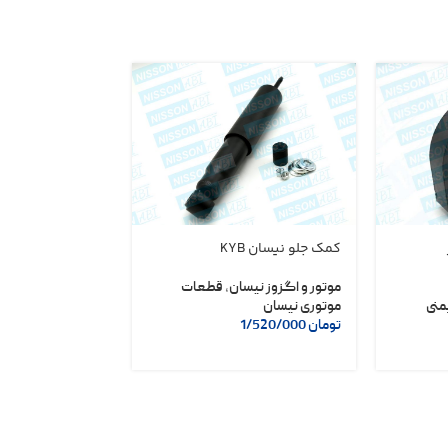
مجموعه رینگ موت
کمک جلو نیسان KYB
قطعات داخلی
,
قط
موتور و اگزوز نیسان
,
قطعات
منی
تومان
1/750/000
موتوری نیسان
تومان
1/650/000
تومان
1/520/000
انتخاب گزینه ها