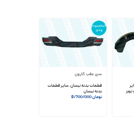
اتمام موج
ودی
سپر عقب کارون
دلکو مگنتی نیسا
شریف
یر
قطعات بدنه نیسان
,
سایر قطعات
ترمز
بدنه نیسان
لوازم یدکی نیسان
تومان
8/700/000
تومان
6/400/000