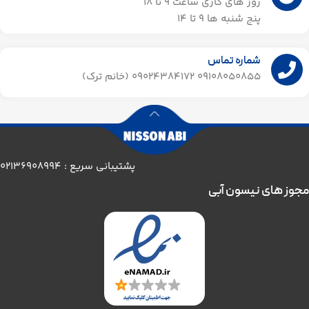
روز های کاری ساعت ۹ تا 18
پنج شنبه ها 9 تا 14​
شماره تماس
09108050855 09024384172 (خانم ترک)
پشتیبانی سریع : 02136908994
مجوز های نیسون آبی