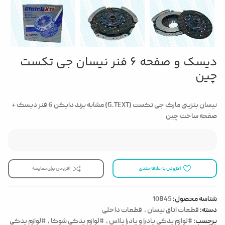
دیسک و صفحه 6 فنر نیسان جی تکست
چین
نیسان بنزینی مارک جی تکست (G.TEXT) مشابه برند دایکن 6 فنر دیسک +
صفحه ساخت چین
افزودن به علاقه مندی
افزودن برای مقایسه
شناسه محصول:
10845
دسته:
قطعات اتاق نیسان
,
قطعات داخلی
برچسب:
#لوازم یدکی پادرا و پادرا پلاس
,
#لوازم یدکی شوکا
,
#لوازم یدکی