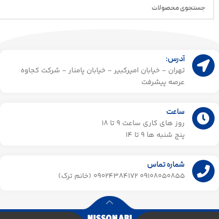
آدرس:
تهران - خیابان امیرکبیر - خیابان پامنار - شرکت کجاوه
عرصه پیشرفت
ساعت
روز های کاری ساعت ۹ تا 18
پنج شنبه ها 9 تا 14​
شماره تماس
09108050855 09024384172 (خانم ترک)