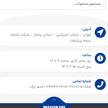
آدرس:
تهران - خیابان امیرکبیر - خیابان پامنار - شرکت کجاوه
عرصه پیشرفت
ساعت
روز های کاری ساعت ۹ تا 18
پنج شنبه ها 9 تا 14​
شماره تماس
09108050855 09024384172 (خانم ترک)