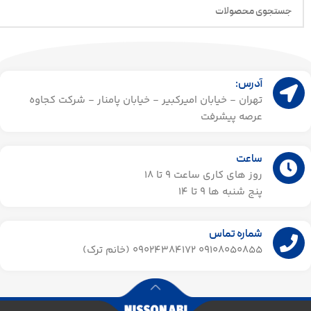
آدرس:
تهران - خیابان امیرکبیر - خیابان پامنار - شرکت کجاوه
عرصه پیشرفت
ساعت
روز های کاری ساعت ۹ تا 18
پنج شنبه ها 9 تا 14​
شماره تماس
09108050855 09024384172 (خانم ترک)