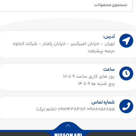
آدرس:
تهران - خیابان امیرکبیر - خیابان پامنار - شرکت کجاوه
عرصه پیشرفت
ساعت
روز های کاری ساعت ۹ تا 18
پنج شنبه ها 9 تا 14​
شماره تماس
09108050855 09024384172 (خانم ترک)