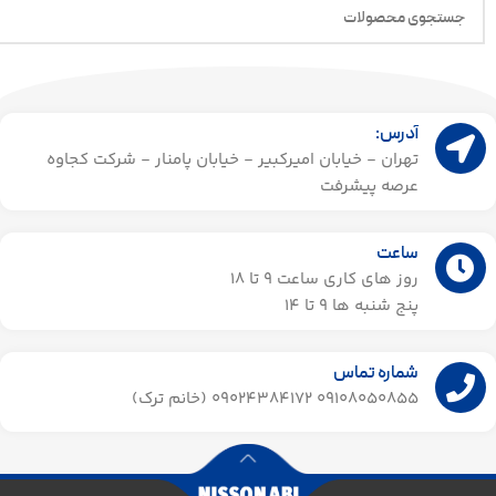
آدرس:
تهران - خیابان امیرکبیر - خیابان پامنار - شرکت کجاوه
عرصه پیشرفت
ساعت
روز های کاری ساعت ۹ تا 18
پنج شنبه ها 9 تا 14​
شماره تماس
09108050855 09024384172 (خانم ترک)