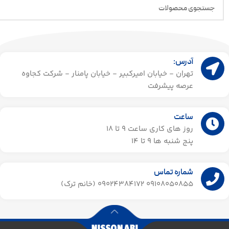
آدرس:
تهران - خیابان امیرکبیر - خیابان پامنار - شرکت کجاوه
عرصه پیشرفت
ساعت
روز های کاری ساعت ۹ تا 18
پنج شنبه ها 9 تا 14​
شماره تماس
09108050855 09024384172 (خانم ترک)