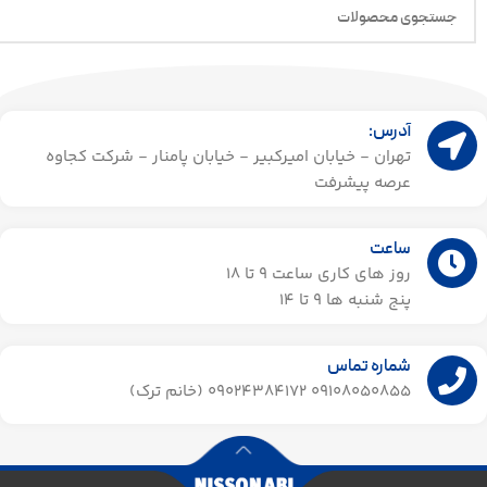
آدرس:
تهران - خیابان امیرکبیر - خیابان پامنار - شرکت کجاوه
عرصه پیشرفت
ساعت
روز های کاری ساعت ۹ تا 18
پنج شنبه ها 9 تا 14​
شماره تماس
09108050855 09024384172 (خانم ترک)