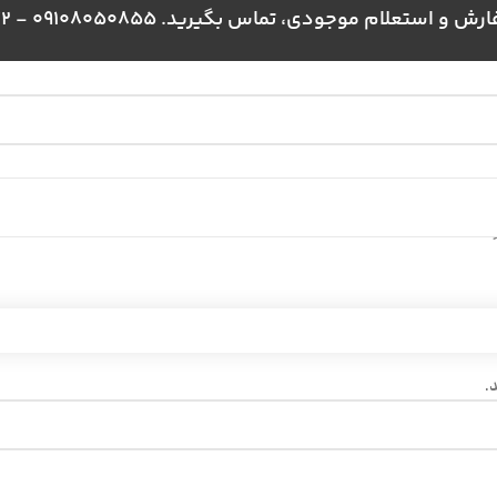
علام موجودی، تماس بگیرید. 09108050855 - 09024384172
.