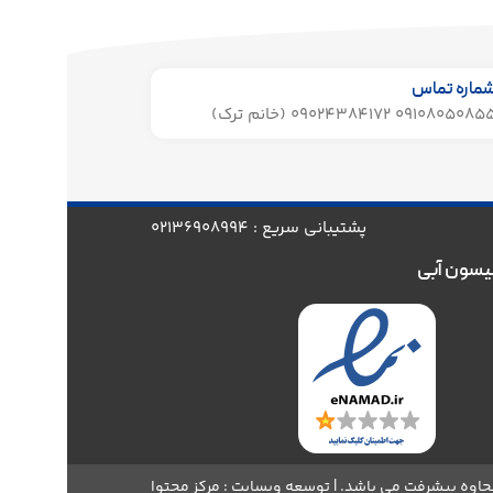
ماره تماس
091080508 09024384172 (خانم ترک)
پشتیبانی سریع : 02136908994
یسون آبی
اوه پیشرفت می باشد. | توسعه وبسایت : مرکز محتوا