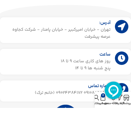
آدرس:
تهران - خیابان امیرکبیر - خیابان پامنار - شرکت کجاوه
عرصه پیشرفت
ساعت
روز های کاری ساعت ۹ تا 18
پنج شنبه ها 9 تا 14​
شماره تماس
09108050855 09024384172 (خانم ترک)
0
روشگاه
فیلترها
علاقه مندی
سبد خرید
حساب کاربری من
پشتیبانی سریع : 02136908994