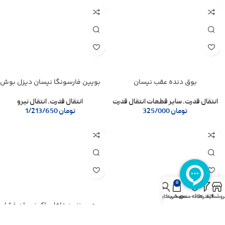
بوق دنده عقب نیسان
بویین فارسونگا نیسان دیزل بوش
انتقال قدرت
,
سایر قطعات انتقال قدرت
انتقال قدرت
,
انتقال نیرو
تومان
325/000
تومان
1/213/650
0
روشگاه
فیلترها
علاقه مندی
سبد خرید
حساب کاربری من
پمپ بنزین داخل باک نیسان فشار
پایه دبی سنج نیسان دیزل CAP
قوی بوش