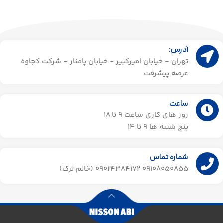
آدرس:
تهران - خیابان امیرکبیر - خیابان پامنار - شرکت کجاوه
عرصه پیشرفت
ساعت
روز های کاری ساعت ۹ تا 18
پنج شنبه ها 9 تا 14​
شماره تماس
09108050855 09024384172 (خانم ترک)