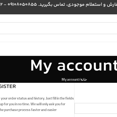
علام موجودی، تماس بگیرید. 09108050855 - 09024384172
My accoun
خانه
My account
GISTER
your order status and history. Just fill in the fields
p for you in no time. We will only ask you for
he purchase process faster and easier.