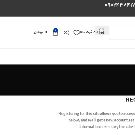
0
ورود / ثبت نام
0
تومان
RE
Registering for this site allows you to access 
below, and we'll get a new account set u
information necessary to make t